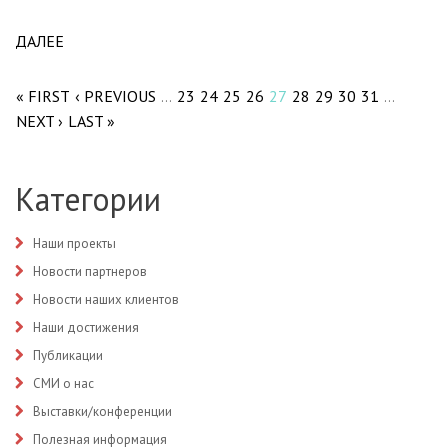
ДАЛЕЕ
ABOUT МЕДИЗДЕЛИЯ В ВИДЕ ПРОГРАММНОГО
Pages
ОБЕСПЕЧЕНИЯ ПРИРАВНЕНЫ К ИЗДЕЛИЯМ
НИЗКОЙ СТЕПЕНИ РИСКА.
« FIRST
‹ PREVIOUS
23
24
25
26
27
28
29
30
31
…
…
NEXT ›
LAST »
Категории
Наши проекты
Новости партнеров
Новости наших клиентов
Наши достижения
Публикации
СМИ о нас
Выставки/конференции
Полезная информация