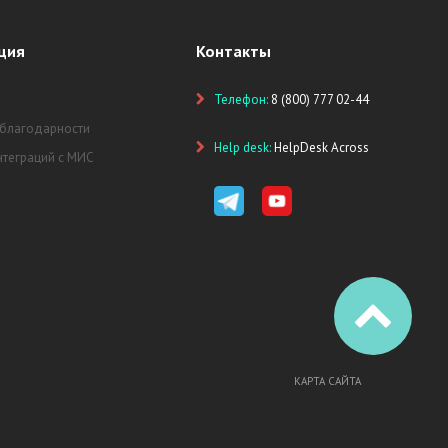
ция
Контакты
Телефон:
8 (800) 777 02-44
 благодарности
Help desk:
HelpDesk Across
нтеграций с МИС
КАРТА САЙТА