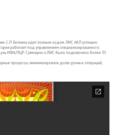
м. С.П. Боткина идет полным ходом. ЛИС АКЛ успешно
ратория работает под управлением специализированного
одуль ИФА/ПЦР. Суммарно к ЛИС было подключено более 35
орные процессы, минимизировать долю ручных операций,