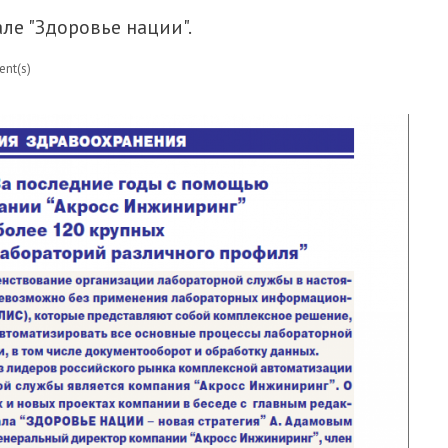
е "Здоровье нации".
nt(s)