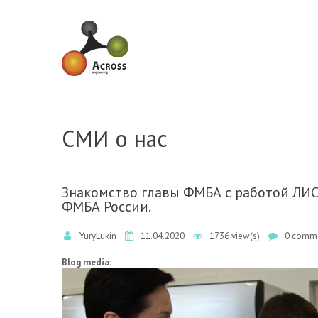
Skip to navigation
Skip to main content
СМИ о нас
Знакомство главы ФМБА с работой ЛИ
ФМБА России.
YuryLukin
11.04.2020
1736 view(s)
0 comme
Blog media: