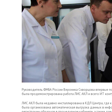
Руководитель ФМБА России Вероника Скворцова впервые по
была продемонстрирована работа ЛИС АКЛ и всего ИТ конт
ЛИС АКЛ была недавно инсталлирована в КДЛ Центра, где к
была организована автоматическая выгрузка данных в инф
регистрации образцов в процедурном кабинете, а также дл