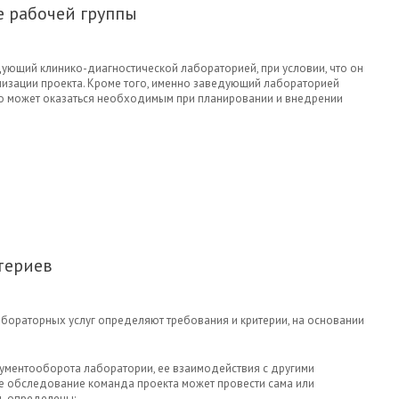
 рабочей группы
дующий клинико-диагностической лабораторией, при условии, что он
лизации проекта. Кроме того, именно заведующий лабораторией
то может оказаться необходимым при планировании и внедрении
МИРОВАНИЕ РАБОЧЕЙ ГРУППЫ
териев
абораторных услуг определяют требования и критерии, на основании
ументооборота лаборатории, ее взаимодействия с другими
ое обследование команда проекта может провести сама или
ть определены: