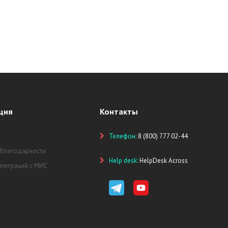
ция
Контакты
Телефон:
8 (800) 777 02-44
 благодарности
Help desk:
HelpDesk Across
нтеграций с МИС