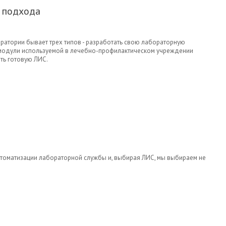
 подхода
ратории бывает трех типов - разработать свою лабораторную
 модули используемой в лечебно-профилактическом учреждении
ть готовую ЛИС.
 И ВЫБОР ПОДХОДА
втоматизации лабораторной службы и, выбирая ЛИС, мы выбираем не