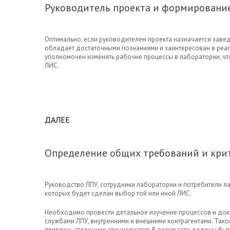
Руководитель проекта и формирование
Оптимально, если руководителем проекта назначается заве
обладает достаточными познаниями и заинтересован в реа
уполномочен изменять рабочие процессы в лаборатории, ч
ЛИС.
ДАЛЕЕ
ABOUT РУКОВОДИТЕЛЬ ПРОЕКТА И ФОР
Определение общих требований и кри
Руководство ЛПУ, сотрудники лаборатории и потребители л
которых будет сделан выбор той или иной ЛИС.
Необходимо провести детальное изучение процессов и док
службами ЛПУ, внутренними и внешними контрагентами. Так
привлечь сторонних специалистов. В результате должны бы