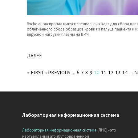
Roche анонсировал выпуск специальных карт для сбора плазм
облегченного сбора образцов крови из пальца пациента и 
вирусной нагрузки плазмы на ВИЧ.
ДАЛЕЕ
ABOUT НОВОСТИ ПАРТНЕРОВ: ИННОВАЦИ
Pages
ИНФИЦИРОВАННЫХ ПАЦИЕНТОВ В УДАЛЕ
« FIRST
‹ PREVIOUS
6
7
8
9
10
11
12
13
14
N
…
…
Лабораторная информационная система
Лабораторная информационная система
(ЛИС) - это
неотъемлемый атрибут современной