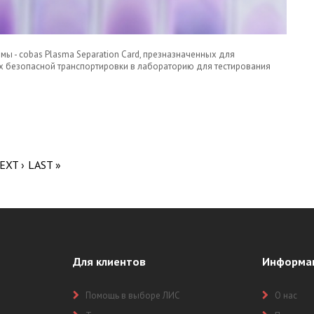
ы - cobas Plasma Separation Card, презназначенных для
их безопасной транспортировки в лабораторию для тестирования
ОННОЕ РЕШЕНИЕ ROCHE ДЛЯ ТЕСТИРОВАНИЯ ВИЧ
ННЫХ РЕГИОНАХ.
EXT ›
LAST »
Для клиентов
Информа
Помощь в выборе ЛИС
О нас