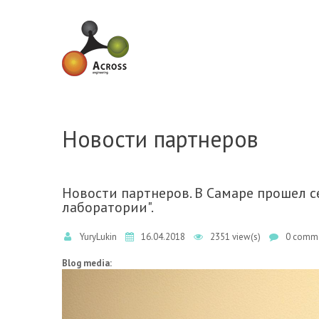
Skip to navigation
Skip to main content
Новости партнеров
Новости партнеров. В Самаре прошел 
лаборатории".
YuryLukin
16.04.2018
2351 view(s)
0 comme
Blog media: