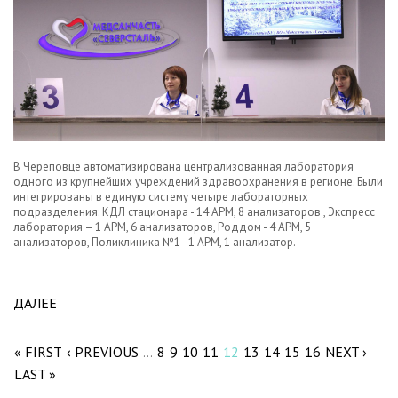
В Череповце автоматизирована централизованная лаборатория
одного из крупнейших учреждений здравоохранения в регионе. Были
интегрированы в единую систему четыре лабораторных
подразделения: КДЛ стационара - 14 АРМ, 8 анализаторов , Экспресс
лаборатория – 1 АРМ, 6 анализаторов, Роддом - 4 АРМ, 5
анализаторов, Поликлиника №1 - 1 АРМ, 1 анализатор.
ДАЛЕЕ
ABOUT В ЛАБОРАТОРИИ МСЧ «СЕВЕРСТАЛЬ»
Pages
(ЧЕРЕПОВЕЦ) ВНЕДРЕН КОМПЛЕКС ЛИС АКЛ.
« FIRST
‹ PREVIOUS
8
9
10
11
12
13
14
15
16
NEXT ›
…
LAST »