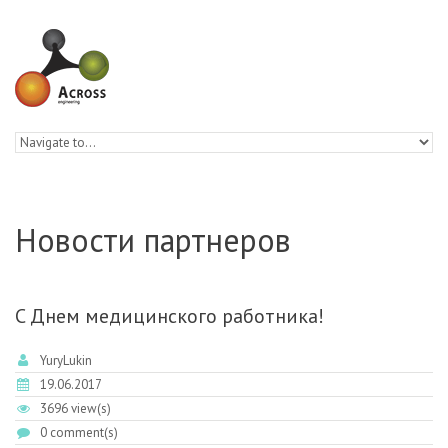
Skip to navigation
Skip to main content
Новости партнеров
C Днем медицинского работника!
YuryLukin
19.06.2017
3696 view(s)
0 comment(s)