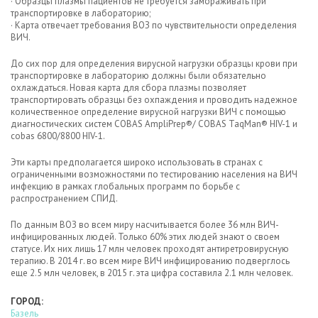
· Образцы плазмы пациентов не требуется замораживать при
транспортировке в лабораторию;
· Карта отвечает требования ВОЗ по чувствительности определения
ВИЧ.
До сих пор для определения вирусной нагрузки образцы крови при
транспортировке в лабораторию должны были обязательно
охлаждаться. Новая карта для сбора плазмы позволяет
транспортировать образцы без охпаждения и проводить надежное
количественное определение вирусной нагрузки ВИЧ с помощью
диагностических систем COBAS AmpliPrep®/ COBAS TaqMan® HIV-1 и
cobas 6800/8800 HIV-1.
Эти карты предполагается широко использовать в странах с
ограниченными возможностями по тестированию населения на ВИЧ
инфекцию в рамках глобальных программ по борьбе с
распространением СПИД.
По данным ВОЗ во всем миру насчитывается более 36 млн ВИЧ-
инфицированных людей. Только 60% этих людей знают о своем
статусе. Их них лишь 17 млн человек проходят антиретровирусную
терапию. В 2014 г. во всем мире ВИЧ инфицированию подверглось
еще 2.5 млн человек, в 2015 г. эта цифра составила 2.1 млн человек.
ГОРОД:
Базель