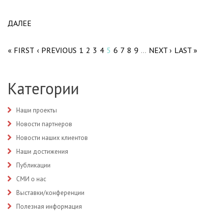
ДАЛЕЕ
ABOUT ПОЗДРАВЛЯЕМ СПЕЦИАЛИСТОВ
Pages
ЛАБОРАТОРНОЙ ДИАГНОСТИКИ С
ПРОФЕССИОНАЛЬНЫМ ПРАЗДНИКОМ!
« FIRST
‹ PREVIOUS
1
2
3
4
5
6
7
8
9
NEXT ›
LAST »
…
Категории
Наши проекты
Новости партнеров
Новости наших клиентов
Наши достижения
Публикации
СМИ о нас
Выставки/конференции
Полезная информация