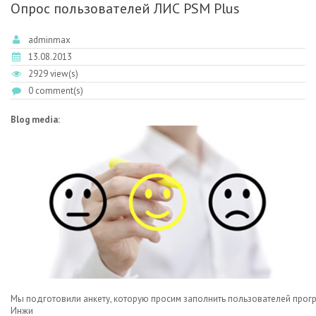
Опрос пользователей ЛИС PSM Plus
МЕЧТЫ К РЕАЛ
adminmax
13.08.2013
2929 view(s)
0 comment(s)
Blog media:
Мы
подготовили
анкету
,
которую
просим
заполнить
пользователей
прог
Инжи