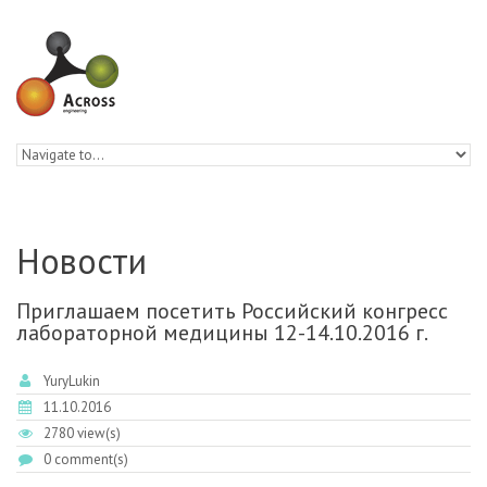
Skip to navigation
Skip to main content
Новости
Приглашаем посетить Российский конгресс
лабораторной медицины 12-14.10.2016 г.
YuryLukin
11.10.2016
2780 view(s)
0 comment(s)