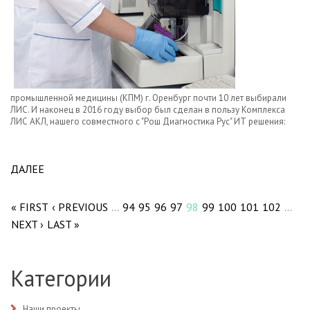
промышленной медицины (КПМ) г. Оренбург почти 10 лет выбирали
ЛИС. И наконец в 2016 году выбор был сделан в пользу Комплекса
ЛИС АКЛ​, нашего совместного с "Рош Диагностика Рус" ИТ решения:
ДАЛЕЕ
ABOUT В КЛИНИКЕ ПРОМЫШЛЕННОЙ
Pages
МЕДИЦИНЫ ОРЕНБУРГА ВНЕДРЕН КОМПЛЕКС
ЛИС АКЛ.
« FIRST
‹ PREVIOUS
94
95
96
97
98
99
100
101
102
…
…
NEXT ›
LAST »
Категории
Наши проекты