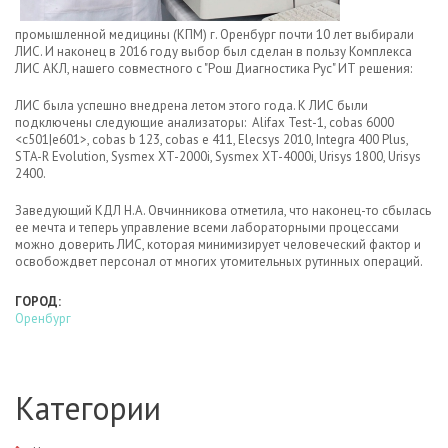
промышленной медицины (КПМ) г. Оренбург почти 10 лет выбирали
ЛИС. И наконец в 2016 году выбор был сделан в пользу Комплекса
ЛИС АКЛ​, нашего совместного с "Рош Диагностика Рус" ИТ решения:
ЛИС была успешно внедрена летом этого года. К ЛИС были
подключены следующие анализаторы: Alifax Test-1, cobas 6000
<c501|e601>, cobas b 123, cobas e 411, Elecsys 2010, Integra 400 Plus,
STA-R Evolution, Sysmex XT-2000i, Sysmex XT-4000i, Urisys 1800, Urisys
2400.
Заведующий КДЛ Н.А. Овчинникова отметила, что наконец-то сбылась
ее мечта и теперь управление всеми лабораторными процессами
можно доверить ЛИС, которая минимизирует человеческий фактор и
освобождвет персонал от многих утомительных рутинных операций.
ГОРОД:
Оренбург
Категории