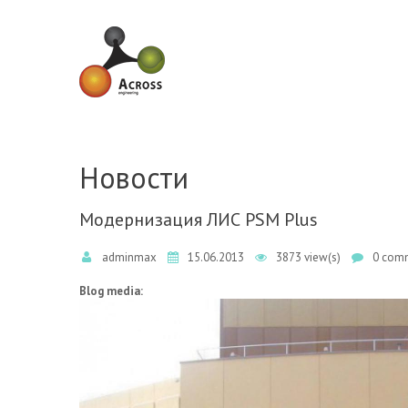
Skip to navigation
Skip to main content
Новости
Модернизация ЛИС PSM Plus
adminmax
15.06.2013
3873 view(s)
0 comm
Blog media: