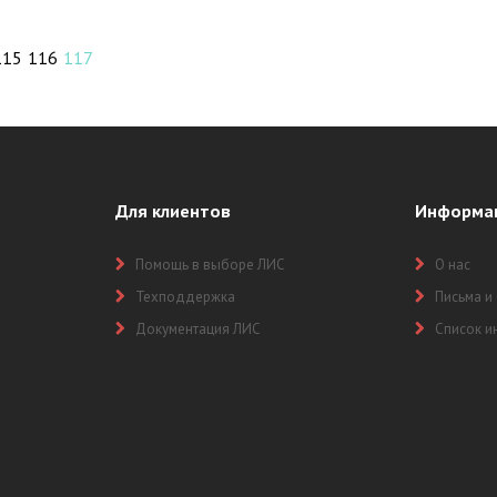
115
116
117
Для клиентов
Информа
Помощь в выборе ЛИС
О нас
Техподдержка
Письма и
Документация ЛИС
Список и