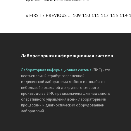
Pages
« FIRST
‹ PREVIOUS
109
110
111
112
113
114
…
Лабораторная информационная система
Лабораторная информационная система
(ЛИС) - это
неотъемлемый атрибут современной
медицинской лаборатории любого масштаба: от
небольшой локальной до крупного сетевого
производства. ЛИС предназначена для надежного
оперативного управления всеми лабораторными
процессами и диагностическим оборудованием
лабораторий.