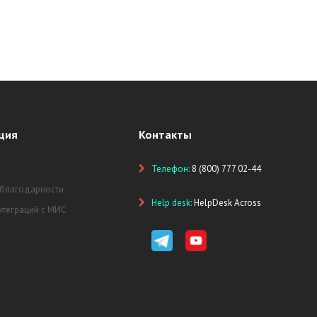
ция
Контакты
Телефон:
8 (800) 777 02-44
 благодарности
Help desk:
HelpDesk Across
нтеграций с МИС