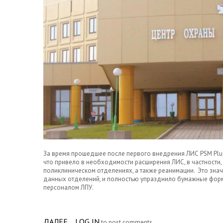
За время прошедшее после первого внедрения ЛИС PSM Plus 
что привело в необходимости расширения ЛИС, в частности
поликлиническом отделениях, а также реанимации. Это зна
данных отделений, и полностью упразднило бумажные форм
персоналом ЛПУ.
ДАЛЕЕ
ABOUT МОДЕРНИЗАЦИЯ ЛИС PSM PLUS
LOG IN
to post comments