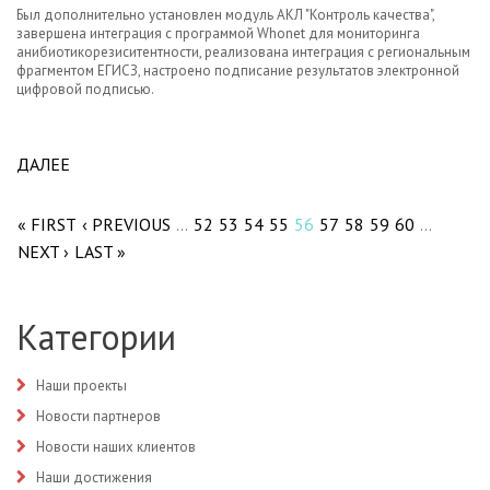
Был дополнительно установлен модуль АКЛ "Контроль качества",
завершена интеграция с программой Whonet для мониторинга
анибиотикорезиситентности, реализована интеграция с региональным
фрагментом ЕГИСЗ, настроено подписание результатов электронной
цифровой подписью.
ДАЛЕЕ
ABOUT РАСШИРЕНИЕ ЛИС АКЛ В ЛАБОРАТОРИИ
Pages
СПБ ГБУЗ "ГОРОДСКАЯ БОЛЬНИЦА №40".
« FIRST
‹ PREVIOUS
52
53
54
55
56
57
58
59
60
…
…
NEXT ›
LAST »
Категории
Наши проекты
Новости партнеров
Новости наших клиентов
Наши достижения