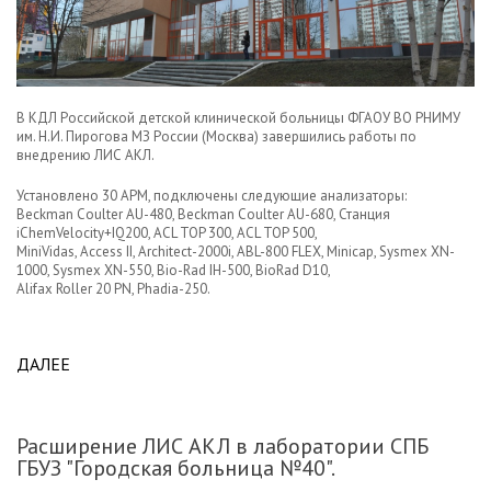
В КДЛ Российской детской клинической больницы ФГАОУ ВО РНИМУ
им. Н.И. Пирогова МЗ России (Москва) завершились работы по
внедрению ЛИС АКЛ.
Установлено 30 АРМ, подключены следующие анализаторы:
Beckman Coulter AU-480, Beckman Coulter AU-680, Станция
iChemVelocity+IQ200, ACL TOP 300, ACL TOP 500,
MiniVidas, Access II, Architect-2000i, ABL-800 FLEX, Minicap, Sysmex XN-
1000, Sysmex XN-550, Bio-Rad IH-500, BioRad D10,
Alifax Roller 20 PN, Phadia-250.
ДАЛЕЕ
ABOUT В РДКБ УСПЕШНО ЗАВЕРШИЛСЯ ПЕРВЫЙ
ЭТАП ВНЕДРЕНИЯ ЛИС АКЛ.
Расширение ЛИС АКЛ в лаборатории СПБ
ГБУЗ "Городская больница №40".