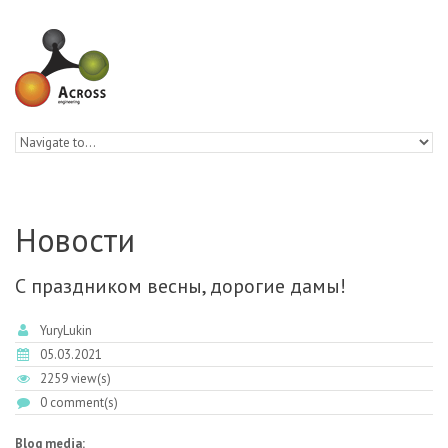
Skip to navigation
Skip to main content
Новости
С праздником весны, дорогие дамы!
YuryLukin
05.03.2021
2259 view(s)
0 comment(s)
Blog media: