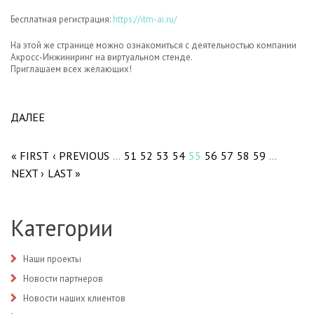
Бесплатная регистрация:
https://itm-ai.ru/
На этой же странице можно ознакомиться с деятельностью компании
Акросс-Инжиниринг на виртуальном стенде.
Приглашаем всех желающих!
ДАЛЕЕ
ABOUT ПРИГЛАШАЕМ НА ОНЛАЙН
Pages
КОНФЕРЕНЦИЮ И ВЫСТАВКУ ITM-AI.
« FIRST
‹ PREVIOUS
51
52
53
54
55
56
57
58
59
…
…
NEXT ›
LAST »
Категории
Наши проекты
Новости партнеров
Новости наших клиентов