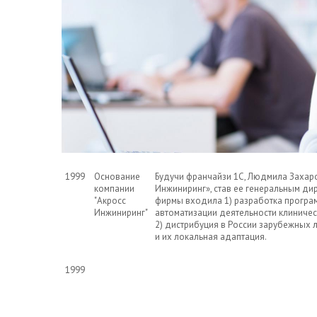
1999
Основание
Будучи франчайзи 1С, Людмила Захар
компании
Инжиниринг», став ее генеральным дир
"Акросс
фирмы входила 1) разработка програ
Инжиниринг"
автоматизации деятельности клиниче
2) дистрибуция в России зарубежных
и их локальная адаптация.
1999