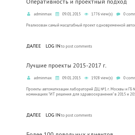
Оперативность и проектный подход
adminmax
09.01.2015
1776 view(s)
0 comm
Реализован самый масштабный проект одновременной автома
ДАЛЕЕ
ABOUT ОПЕРАТИВНОСТЬ И ПРОЕКТНЫЙ 
LOG IN
to post comments
Лучшие проекты 2015-2017 г.
adminmax
09.01.2015
1928 view(s)
0 comm
Проекты автоматизации лабораторий ДЦ №1 г. Москвы и ГБ 
номинациях "ИТ решения для здравоохранения" в 2015 и 201
ДАЛЕЕ
ABOUT ЛУЧШИЕ ПРОЕКТЫ 2015-2017 Г.
LOG IN
to post comments
Более 100 довольных клиентов