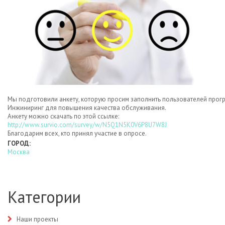
Мы
подготовили
анкету
,
которую
просим
заполнить
пользователей
прог
Инжиниринг
для
повышения
качества
обслуживания
.
Анкету
можно
скачать
по
этой
ссылке
:
http://www.survio.com/survey/w/
N5Q1N5K0V6P8U7W8J
Благодарим
всех
, кто
принял
участие
в
опросе
.
ГОРОД:
Москва
Категории
Наши проекты