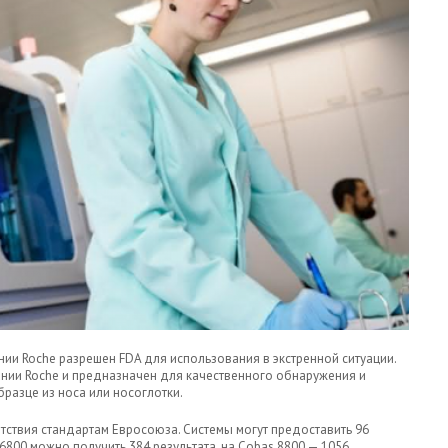
нии Roche разрешен FDA для использования в экстренной ситуации.
ании Roche и предназначен для качественного обнаружения и
разце из носа или носоглотки.
етствия стандартам Евросоюза. Системы могут предоставить 96
 6800 можно получить 384 результата, на Cobas 8800 — 1056.