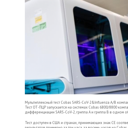
Мультиплексный тест Cobas SARS-CoV-2&Influenza A/B компа
Тест ОТ-ПЦР запускается на системах Cobas 6800/8800 комп
дифференциации SARS-CoV-2, гриппа A и гриппа B в одном об
Тест доступен в США и странах, принимающих знак CE соотв
результатов примерно за три часа, за восемь часов на Cobas