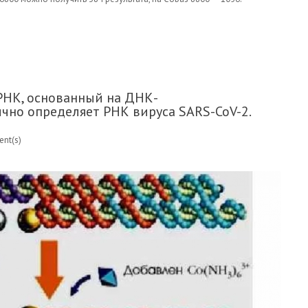
 COVID-19, ВИРУСЫ ГРИППА А И В, ПОЛУЧИЛ
РНК, основанный на ДНК-
чно определяет РНК вируса SARS-CoV-2.
nt(s)