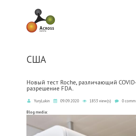
Skip to navigation
Skip to main content
США
Новый тест Roche, различающий COVID-1
разрешение FDA.
YuryLukin
09.09.2020
1853 view(s)
0 comme
Blog media: