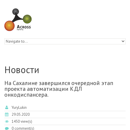
Skip to navigation
Skip to main content
Новости
На Сахалине завершился очередной этап
проекта автоматизации КДЛ
онкодиспансера.
YuryLukin
29.05.2020
1450 view(s)
0 comment(s)