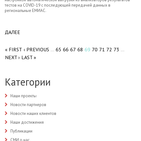
тестов на COVID-19 с последующей передачей данных в
региональные ЕМИАС.
ДАЛЕЕ
ABOUT АВТОМАТИЧЕСКАЯ ВЫГРУЗКА
Pages
РЕЗУЛЬТАТОВ ПО ТЕСТИРОВАНИЮ COVID-19 –
САМАЯ ВОСТРЕБОВАННАЯ ЗАДАЧА ДЛЯ
« FIRST
‹ PREVIOUS
65
66
67
68
69
70
71
72
73
…
…
СПЕЦИАЛИСТОВ ТЕХНИЧЕСКОЙ ПОДДЕРЖКИ
NEXT ›
ЛИС АКЛ.
LAST »
Категории
Наши проекты
Новости партнеров
Новости наших клиентов
Наши достижения
Публикации
СМИ о нас