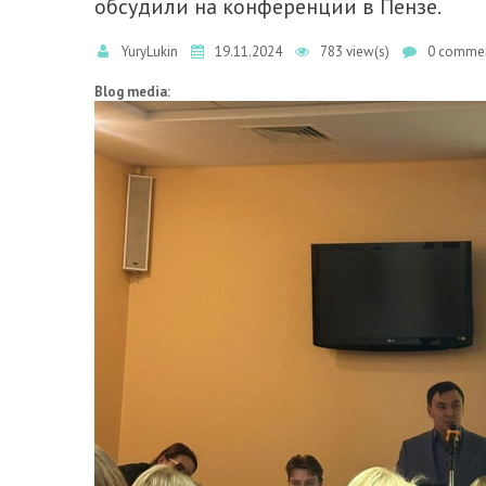
обсудили на конференции в Пензе.
YuryLukin
19.11.2024
783 view(s)
0 commen
Blog media: