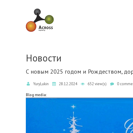
Skip to navigation
Skip to main content
Новости
С новым 2025 годом и Рождеством, дор
YuryLukin
28.12.2024
652 view(s)
0 commen
Blog media: