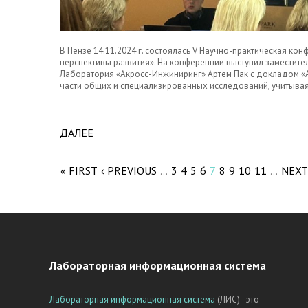
В Пензе 14.11.2024 г. состоялась V Научно-практическая к
перспективы развития». На конференции выступил заместите
Лаборатория «Акросс-Инжиниринг» Артем Пак с докладом «
части общих и специализированных исследований, учитыва
ДАЛЕЕ
ABOUT ПУТИ РЕШЕНИЯ ЗАДАЧ ПО ИНФОР
Pages
ОБСУДИЛИ НА КОНФЕРЕНЦИИ В ПЕНЗЕ.
« FIRST
‹ PREVIOUS
3
4
5
6
7
8
9
10
11
NEXT
…
…
Лабораторная информационная система
Лабораторная информационная система
(ЛИС) - это