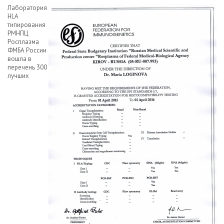
Лаборатория
HLA
типирования
РМНПЦ
Росплазма
ФМБА России
вошла в
перечень 300
лучших