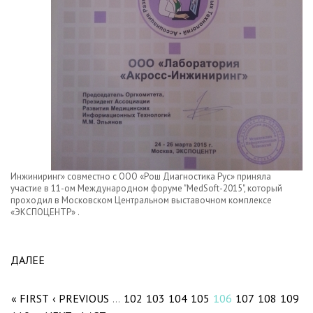
Инжиниринг» совместно с ООО «Рош Диагностика Рус» приняла
участие в 11-ом Международном форуме "MedSoft-2015", который
проходил в Московском Центральном выставочном комплексе
«ЭКСПОЦЕНТР» .
ДАЛЕЕ
ABOUT АКРОСС ИНЖИНИРИНГ ПРИНЯЛ УЧАСТИЕ
Pages
В ФОРУМЕ «МЕДСОФТ 2015»
« FIRST
‹ PREVIOUS
102
103
104
105
106
107
108
109
…