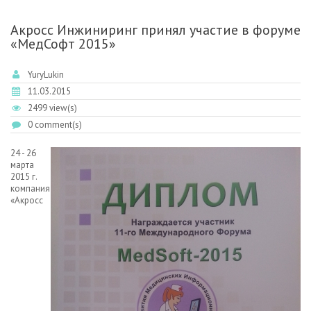
ROCHE И QUALCOMM
Акросс Инжиниринг принял участие в форуме
«МедСофт 2015»
YuryLukin
11.03.2015
2499 view(s)
0 comment(s)
24 - 26
марта
2015 г.
компания
«Акросс