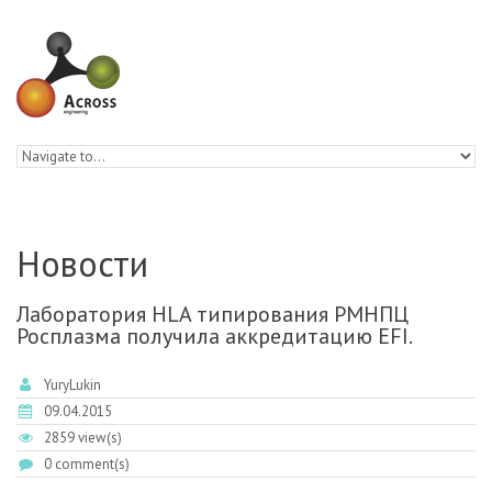
Skip to navigation
Skip to main content
Новости
Лаборатория HLA типирования РМНПЦ
Росплазма получила аккредитацию EFI.
YuryLukin
09.04.2015
2859 view(s)
0 comment(s)