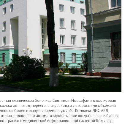
астная клиническая больница Святителя Иоасафа» инсталлирован
олько лет назад, перестала справляться с возросшими объемами
амене на более мощную современную ЛИС. Комплекс ЛИС АКЛ
атории, полноценно автоматизировать производственные и бизнес
 интеграцию с медицинской информационной системой больницы.