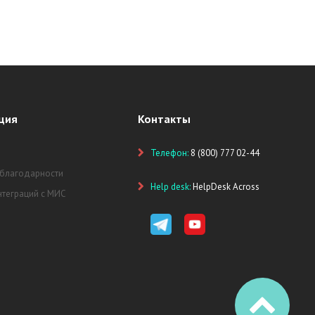
ция
Контакты
Телефон:
8 (800) 777 02-44
 благодарности
Help desk:
HelpDesk Across
нтеграций с МИС