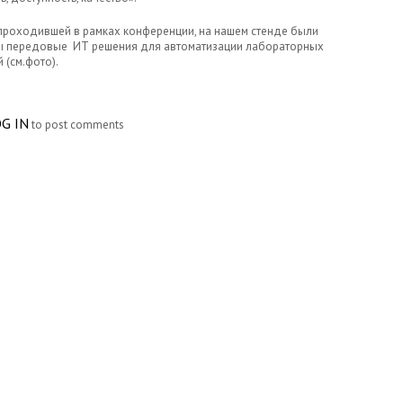
 проходившей в рамках конференции, на нашем стенде были
ы передовые ИТ решения для автоматизации лабораторных
 (см.фото).
UT ПРОЕКТНЫЙ ПОДХОД ПРИ ВНЕДРЕНИИ ЛИС БЫЛ
G IN
to post comments
ДСТАВЛЕН НА КОНФЕРЕНЦИИ «СОВРЕМЕННАЯ
ОРАТОРНАЯ МЕДИЦИНА»