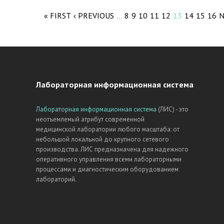
Pages
« FIRST
‹ PREVIOUS
8
9
10
11
12
13
14
15
16
N
…
Лабораторная информационная система
Лабораторная информационная система
(ЛИС) - это
неотъемлемый атрибут современной
медицинской лаборатории любого масштаба: от
небольшой локальной до крупного сетевого
производства. ЛИС предназначена для надежного
оперативного управления всеми лабораторными
процессами и диагностическим оборудованием
лабораторий.