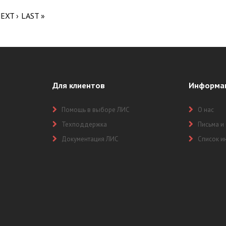
EXT ›
LAST »
Для клиентов
Информа
Помощь в выборе ЛИС
О нас
Техподдержка
Письма и
Документация ЛИС
Список и