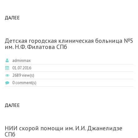
ДАЛЕЕ
ABOUT ДДЦ СПБ
Детская городская клиническая больница №5
им. Н.Ф. Филатова СПб
adminmax
01.07.2016
2689 view(s)
0 comment(s)
ДАЛЕЕ
ABOUT ДЕТСКАЯ ГОРОДСКАЯ КЛИНИЧЕСКАЯ
БОЛЬНИЦА №5 ИМ. Н.Ф. ФИЛАТОВА СПБ
НИИ скорой помощи им. И.И. Джанелидзе
СПб