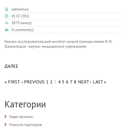
adminmax
01.07.2016
3879 view(s)
0 comment(s)
Научно-исследовательский институт скорой помощи имени И. И.
Джанелидзе - научно-медицинское учреждение.
ДАЛЕЕ
ABOUT НИИ СКОРОЙ ПОМОЩИ ИМ. И.И.
Pages
ДЖАНЕЛИДЗЕ СПБ
« FIRST
‹ PREVIOUS
1
2
3
4
5
6
7
8
NEXT ›
LAST »
Категории
Наши проекты
Новости партнеров