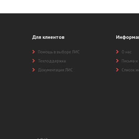
Для клиентов
Информа
Помощь в выборе ЛИС
О нас
Техподдержка
Письма и
Документация ЛИС
Список и