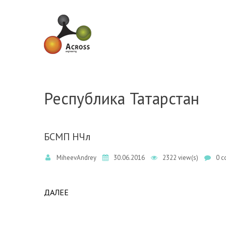
Skip to navigation
Skip to main content
Республика Татарстан
БСМП НЧл
MiheevAndrey
30.06.2016
2322 view(s)
0 c
ДАЛЕЕ
ABOUT БСМП НЧЛ