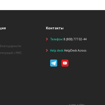
ция
Контакты
Телефон:
8 (800) 777 02-44
 благодарности
Help desk:
HelpDesk Across
нтеграций с МИС