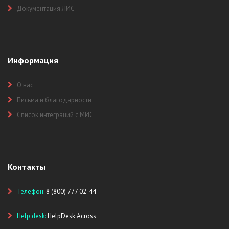
Документация ЛИС
Информация
О нас
Письма и благодарности
Список интеграций с МИС
Контакты
Телефон:
8 (800) 777 02-44
Help desk:
HelpDesk Across