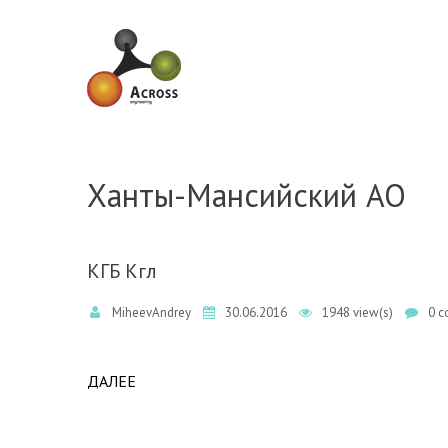
Skip to navigation
Skip to main content
Ханты-Мансийский АО
КГБ Кгл
MiheevAndrey
30.06.2016
1948 view(s)
0 c
ДАЛЕЕ
ABOUT КГБ КГЛ