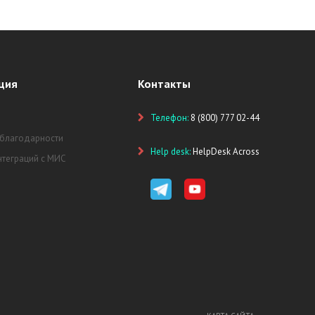
ция
Контакты
Телефон:
8 (800) 777 02-44
 благодарности
Help desk:
HelpDesk Across
нтеграций с МИС