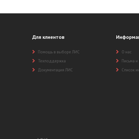
Для клиентов
Информа
Помощь в выборе ЛИС
О нас
Техподдержка
Письма и
Документация ЛИС
Список и