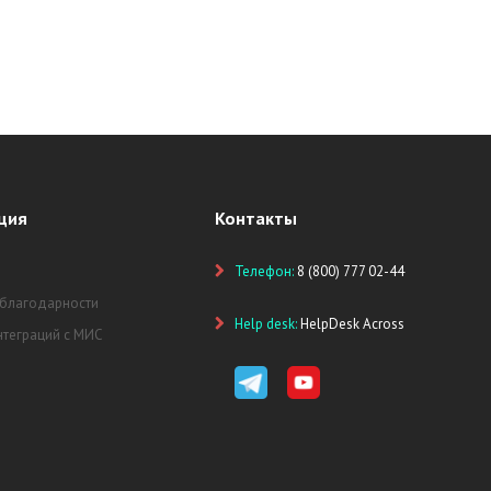
ция
Контакты
Телефон:
8 (800) 777 02-44
 благодарности
Help desk:
HelpDesk Across
нтеграций с МИС