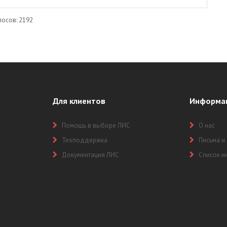
лосов: 2192
Для клиентов
Информа
Помощь в выборе ЛИС
О нас
Техподдержка
Письма и
Документация ЛИС
Список и