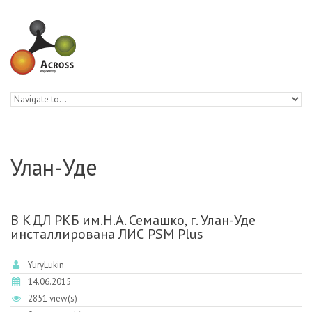
Skip to navigation
Skip to main content
Улан-Уде
В КДЛ РКБ им.Н.А. Семашко, г. Улан-Уде
инсталлирована ЛИС PSM Plus
YuryLukin
14.06.2015
2851 view(s)