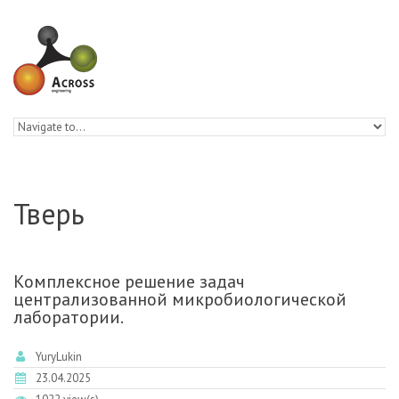
Skip to navigation
Skip to main content
Тверь
Комплексное решение задач
централизованной микробиологической
лаборатории.
YuryLukin
23.04.2025