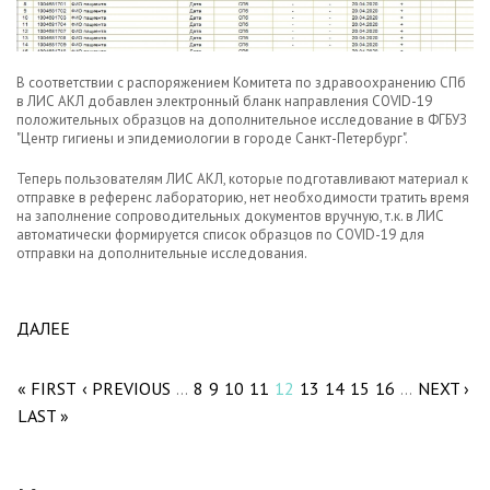
В соответствии с распоряжением Комитета по здравоохранению СПб
в ЛИС АКЛ добавлен электронный бланк направления COVID-19
положительных образцов на дополнительное исследование в ФГБУЗ
"Центр гигиены и эпидемиологии в городе Санкт-Петербург".
Теперь пользователям ЛИС АКЛ, которые подготавливают материал к
отправке в референс лабораторию, нет необходимости тратить время
на заполнение сопроводительных документов вручную, т.к. в ЛИС
автоматически формируется список образцов по COVID-19 для
отправки на дополнительные исследования.
ДАЛЕЕ
ABOUT В ЛИС АКЛ ДОБАВЛЕНЫ НОВЫЕ ФУНКЦИИ
Pages
ДЛЯ АВТОМАТИЧЕСКОГО ФОРМИРОВАНИЯ
НАПРАВЛЕНИЯ COVID-19 ПОЛОЖИТЕЛЬНЫХ
« FIRST
‹ PREVIOUS
8
9
10
11
12
13
14
15
16
NEXT ›
…
…
ОБРАЗЦОВ В РЕФЕРЕНС ЛАБОРАТОРИЮ САНКТ-
LAST »
ПЕТЕРБУРГА.