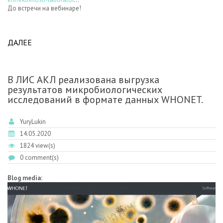
До встречи на вебинаре!
ДАЛЕЕ
ABOUT ВЕБИНАР "ПОВЫШЕНИЕ ЭФФЕКТИВНОСТИ
ЛАБОРАТОРИЙ С ПОМОЩЬЮ ЛАБОРАТОРНОЙ
ИНФОРМАЦИОННОЙ СИСТЕМЫ (ЛИС) В
УСЛОВИЯХ ПАНДЕМИИ COVID-19" УЖЕ ЗАВТРА.
В ЛИС АКЛ реализована выгрузка
ПРИСОЕДИНЯЙТЕСЬ!
результатов микробиологических
исследований в формате данных WHONET.
YuryLukin
14.05.2020
1824 view(s)
0 comment(s)
Blog media: