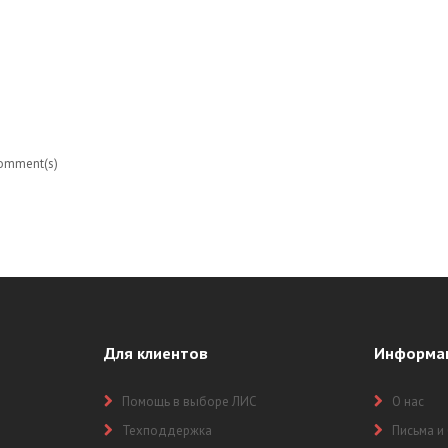
АКЛ В КРУПНОЙ ЛАБОРАТОРИИ ПЕРМИ.
omment(s)
ОВЬЯ ПМ
Для клиентов
Информа
Помощь в выборе ЛИС
О нас
Техподдержка
Письма и