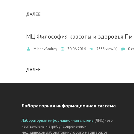
ДАЛЕЕ
ABOUT ЗАВЕРШЕНА МОДЕРНИЗАЦИЯ ЛИС 
МЦ Философия красоты и здоровья Пм
MiheevAndrey
30.06.2016
2338 view(s)
0 c
ДАЛЕЕ
ABOUT МЦ ФИЛОСОФИЯ КРАСОТЫ И ЗДОР
Лабораторная информационная система
Лабораторная информационная система
(ЛИС) - это
неотъемлемый атрибут современной
медицинской лаборатории любого масштаба: от