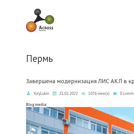
Skip to navigation
Skip to main content
Пермь
Завершена модернизация ЛИС АКЛ в к
YuryLukin
21.02.2022
1076 view(s)
0 comme
Blog media: