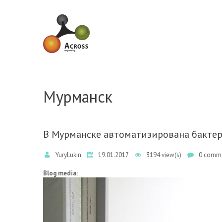
Skip to navigation
Skip to main content
Мурманск
В Мурманске автоматизирована бакте
YuryLukin
19.01.2017
3194 view(s)
0 comme
Blog media: