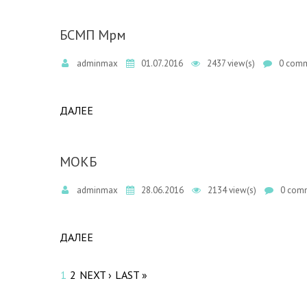
БСМП Мрм
adminmax
01.07.2016
2437 view(s)
0 comm
ДАЛЕЕ
ABOUT БСМП МРМ
МОКБ
adminmax
28.06.2016
2134 view(s)
0 comm
ДАЛЕЕ
ABOUT МОКБ
Pages
1
2
NEXT ›
LAST »