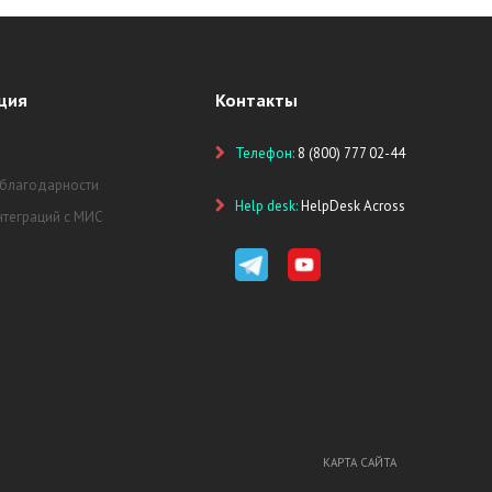
ция
Контакты
Телефон:
8 (800) 777 02-44
 благодарности
Help desk:
HelpDesk Across
нтеграций с МИС
КАРТА САЙТА