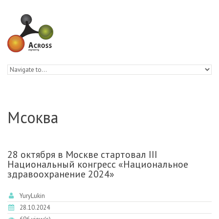
Skip to navigation
Skip to main content
Мсоква
28 октября в Москве стартовал III
Национальный конгресс «Национальное
здравоохранение 2024»
YuryLukin
28.10.2024