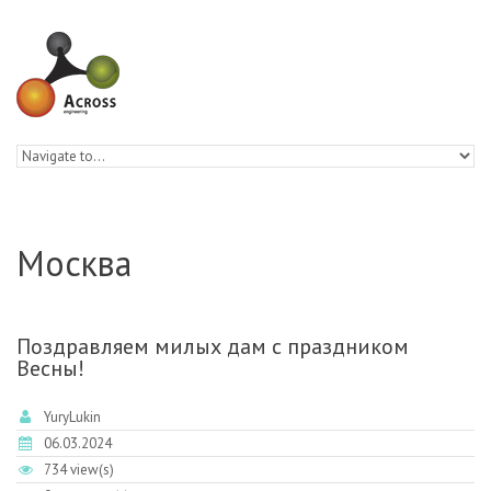
Skip to navigation
Skip to main content
Москва
Поздравляем милых дам с праздником
Весны!
YuryLukin
06.03.2024
734 view(s)