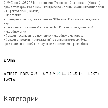
С 29.02 по 01.03.2024 г. в гостинице "Рэдиссон-Славянская" (Москва)
пройдет второй Российский конгресс по медицинской микробиологии
и инфектологии (РКММИ) " .
В программе:
• Пленарная сессия, посвященная 300-летию Российской академии
наук
• Заседание профильной комиссии МЗ России по медицинской
микробиологии
• Секции посвященные изучению микробиома человека
• Секции от ведущих учреждений страны, на которых будут
представлены новейшие научные достижения и разработки
ДАЛЕЕ
ABOUT 29 ФЕВРАЛЯ 2024 Г. В МОСКВЕ ОТКРОЕТСЯ
Pages
II КОНГРЕСС РКММИ.
« FIRST
‹ PREVIOUS
6
7
8
9
10
11
12
13
14
NEXT ›
…
…
LAST »
Категории