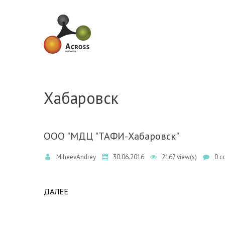
Skip to navigation
Skip to main content
Хабаровск
ООО "МДЦ "ТАФИ-Хабаровск"
MiheevAndrey
30.06.2016
2167 view(s)
0 c
ДАЛЕЕ
ABOUT ООО "МДЦ "ТАФИ-ХАБАРОВСК"