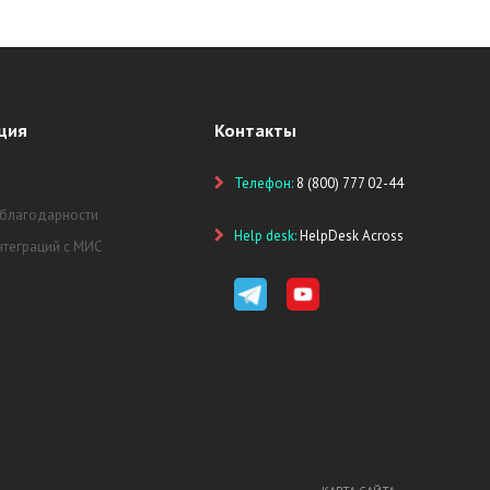
ция
Контакты
Телефон:
8 (800) 777 02-44
 благодарности
Help desk:
HelpDesk Across
нтеграций с МИС