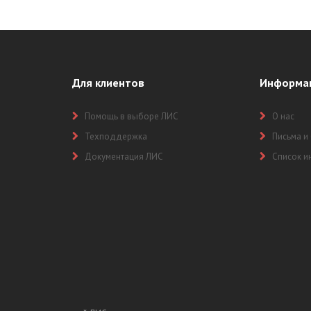
Для клиентов
Информа
Помощь в выборе ЛИС
О нас
Техподдержка
Письма и
Документация ЛИС
Список и