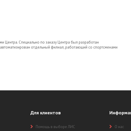
и Центра. Специально по заказу Центра был разработан
 автоматизирован отдельный филиал, работающий со спортсменами
Для клиентов
Информа
Помощь в выборе ЛИС
О нас