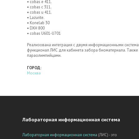
• сobas e 411.
• сobas c 311.
• сobas u 411.
• Lazurite.
• Konelab 30
• DXH 800
• сobas U601-U701
Реализована интеграция с двумя информационными системам
функционал ЛИС для кабинета забора биоматериала. Также
параолимпийцами.
ГОРОД:
Москва
Лабораторная информационная система
Лабораторная информационная система
(ЛИС) - это