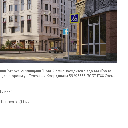
нии "Акросс-Инжиниринг". Новый офис находится в здании «Гранд
од со стороны ул. Тележная. Координаты 59.925555, 30.374788 Схема
15 мин.)
Невского I (11 мин.)