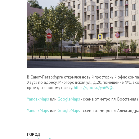
В Санкт-Петербурге открылся новый просторный офис компа
Хаус» по адресу: Миргородская ул., д.20, помещение №1, вх
проезда к новому офису:
https://goo.su/yn6WQu
YandexMaps
или
GoogleMaps
- схема от метро пл. Восстания (
YandexMaps
или
GoogleMaps
- схема от метро пл. Александра 
ГОРОД: