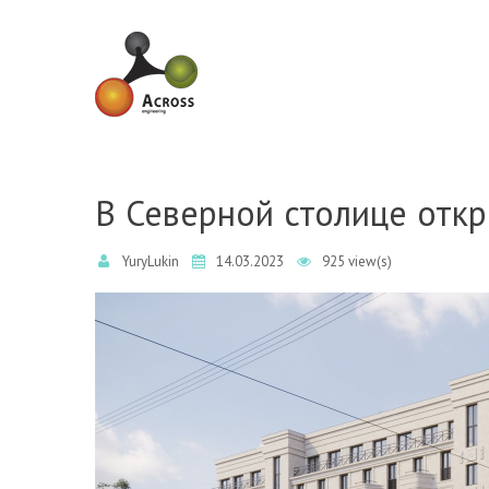
Skip to navigation
Skip to main content
В Северной столице отк
YuryLukin
14.03.2023
925 view(s)