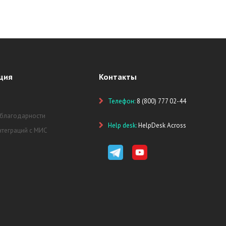
ция
Контакты
Телефон:
8 (800) 777 02-44
 благодарности
Help desk:
HelpDesk Across
нтеграций с МИС