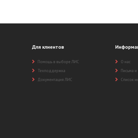
Для клиентов
Информа
Помощь в выборе ЛИС
О нас
Техподдержка
Письма и
Документация ЛИС
Список и