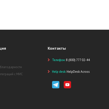
ция
Контакты
Телефон:
8 (800) 777 02-44
 благодарности
Help desk:
HelpDesk Across
нтеграций с МИС