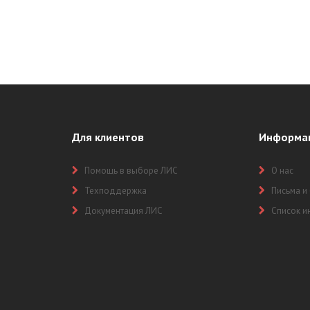
Для клиентов
Информа
Помощь в выборе ЛИС
О нас
Техподдержка
Письма и
Документация ЛИС
Список и