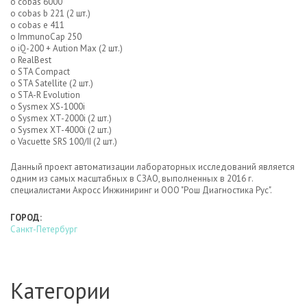
o cobas 6000
o cobas b 221 (2 шт.)
o cobas e 411
o ImmunoCap 250
o iQ-200 + Aution Max (2 шт.)
o RealBest
o STA Compact
o STA Satellite (2 шт.)
o STA-R Evolution
o Sysmex XS-1000i
o Sysmex XT-2000i (2 шт.)
o Sysmex XT-4000i (2 шт.)
o Vacuette SRS 100/II (2 шт.)
Данный проект автоматизации лабораторных исследований является
одним из самых масштабных в СЗАО, выполненных в 2016 г.
специалистами Акросс Инжиниринг и ООО "Рош Диагностика Рус".
ГОРОД:
Санкт-Петербург
Категории