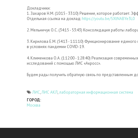
Докладчики:
1. Захаров Н.М. (10:15 - 33:10) Решение, которое работает. 
Отдельная ссылка на доклад:
https://youtu.be/SXtNABYe3L0
2. Мельничук О.С. (34:15 - 53:43) Консолидация работы лабо
3. Кирилова Е.М. (54:13 - 1:11:10) Функционирование един
в условиях пандемии COVID-19.
4. Клименкова О.А. (1:12:00 - 1:28:40) Реализация современ
исследований с помощью ЛИС «Акросс».
Будем рады получить обратную связь по представленным д
ЛИС
ЛИС АКЛ
лабораторная информационная система
ГОРОД:
Москва