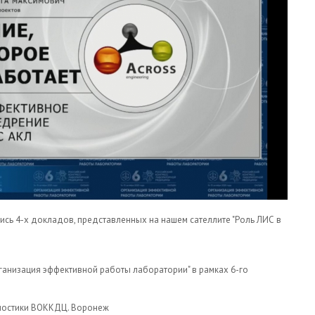
пись 4-х докладов, представленных на нашем сателлите "Роль ЛИС в
рганизация эффективной работы лаборатории" в рамках 6-го
гностики ВОККДЦ. Воронеж