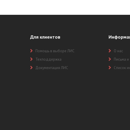
Для клиентов
Информа
Помощь в выборе ЛИС
О нас
Техподдержка
Письма и
Документация ЛИС
Список и