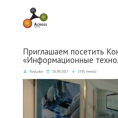
Skip to navigation
Skip to main content
Приглашаем посетить Кон
«Информационные техно
YuryLukin
18.09.2017
2591 view(s)