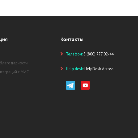
ция
Контакты
Телефон:
8 (800) 777 02-44
 благодарности
Help desk:
HelpDesk Across
нтеграций с МИС