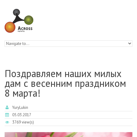
Skip to navigation
Skip to main content
Поздравляем наших милых
дам с весенним праздником
8 марта!
YuryLukin
05.03.2017
3769 view(s)