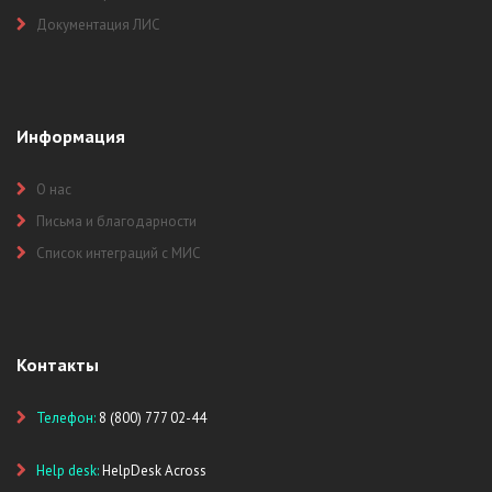
Документация ЛИС
Информация
О нас
Письма и благодарности
Список интеграций с МИС
Контакты
Телефон:
8 (800) 777 02-44
Help desk:
HelpDesk Across