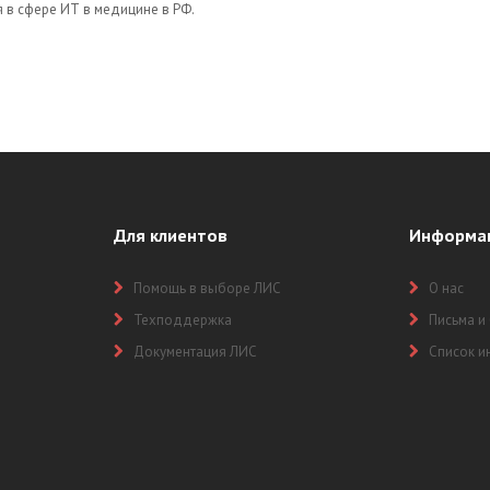
 в сфере ИТ в медицине в РФ.
Для клиентов
Информа
Помощь в выборе ЛИС
О нас
Техподдержка
Письма и
Документация ЛИС
Список и