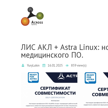
Skip to navigation
Skip to main content
ЛИС АКЛ + Astra Linux: 
медицинского ПО.
YuryLukin
16.01.2025
859 view(s)