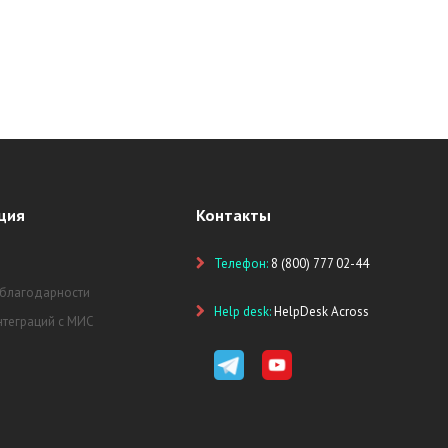
ция
Контакты
Телефон:
8 (800) 777 02-44
 благодарности
Help desk:
HelpDesk Across
нтеграций с МИС