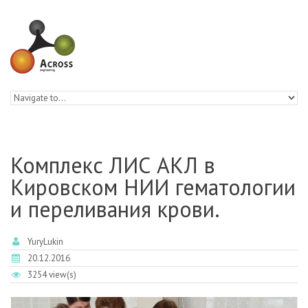
Skip to navigation
Skip to main content
Комплекс ЛИС АКЛ в
Кировском НИИ гематологии
и переливания крови.
YuryLukin
20.12.2016
3254 view(s)