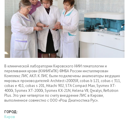
В клинической лаборатории Кировского НИИ гематологии и
переливания крови (КНИИГиПК) ФМБА России инсталлирован
Комплекс ЛИС АКЛ. К ЛИС были подключены анализаторы ведущих
мировых производителей: Architect i2000SR, cobas b 121, cobas c 311,
cobas e 411, cobas s 201, Hitachi 902, STA Compact Max, Sysmex XT-
4000i, Sysmex XT-2000i, Sysmex KX-21N, Helena V8, Qwalys, Reflotron
Plus. Это уже четвертое по счету внедрение ЛИС в Кирове,
выполненное совместно с ООО «Рош Диагностика Рус».
ГОРОД:
Киров