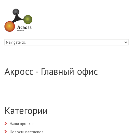
Skip to navigation
Skip to main content
Акросс - Главный офис
Категории
Наши проекты
Новости партнеров