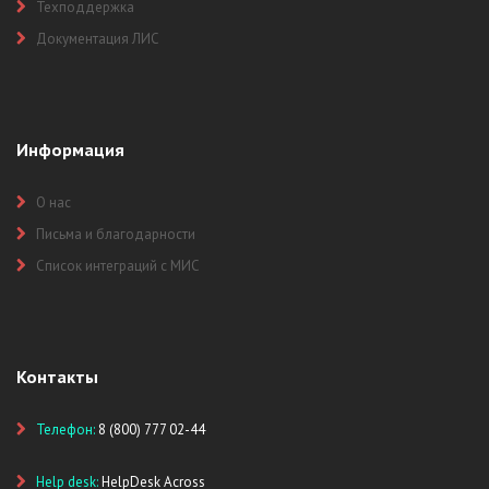
Техподдержка
Документация ЛИС
Информация
О нас
Письма и благодарности
Список интеграций с МИС
Контакты
Телефон:
8 (800) 777 02-44
Help desk:
HelpDesk Across