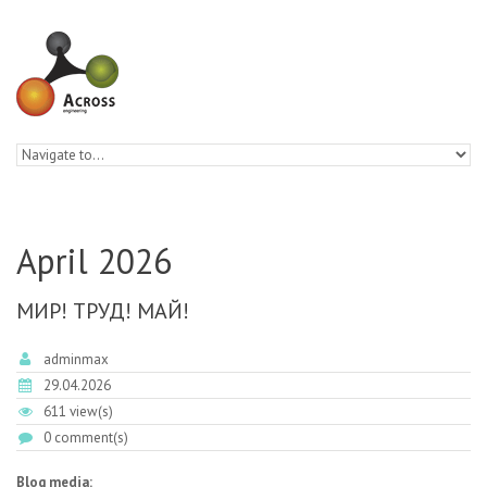
Skip to navigation
Skip to main content
April 2026
МИР! ТРУД! МАЙ!
adminmax
29.04.2026
611 view(s)
0 comment(s)
Blog media: