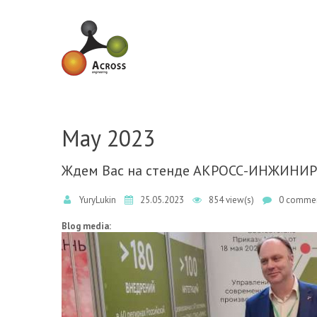
Skip to navigation
Skip to main content
May 2023
Ждем Вас на стенде АКРОСС-ИНЖИНИРИ
YuryLukin
25.05.2023
854 view(s)
0 commen
Blog media: