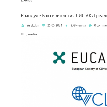
ДАЛЕЕ
ABOUT ЖДЕМ ВАС НА СТЕНДЕ АКРОСС-ИН
В модуле Бактериология ЛИС АКЛ реал
YuryLukin
25.05.2023
839 view(s)
0 commen
Blog media: