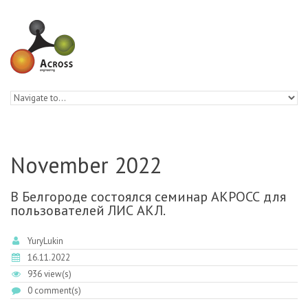
Skip to navigation
Skip to main content
November 2022
В Белгороде состоялся семинар АКРОСС для
пользователей ЛИС АКЛ.
YuryLukin
16.11.2022
936 view(s)
0 comment(s)