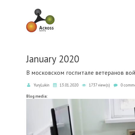
Skip to navigation
Skip to main content
January 2020
В московском госпитале ветеранов во
YuryLukin
13.01.2020
1737 view(s)
0 comme
Blog media: