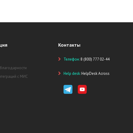
ция
Контакты
Телефон:
8 (800) 777 02-44
 благодарности
Help desk:
HelpDesk Across
нтеграций с МИС