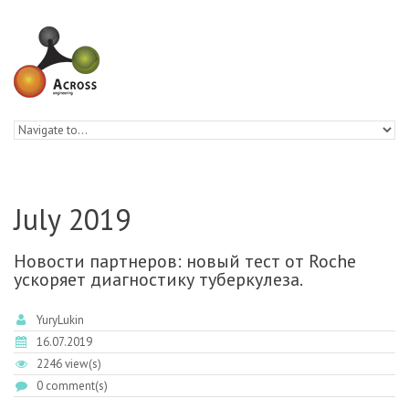
Skip to navigation
Skip to main content
July 2019
Новости партнеров: новый тест от Roche
ускоряет диагностику туберкулеза.
YuryLukin
16.07.2019
2246 view(s)
0 comment(s)